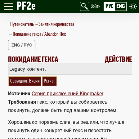
PF2e
РУС
ENG
Войти
Путеискатель
—
Занятия королевства
Покидание гекса / Abandon Hex
ENG / РУС
ABANDON HEX
ПОКИДАНИЕ ГЕКСА
ДЕЙСТВИЕ
Legacy контент.
Свободное Время
Регион
Источник
Серия приключений Kingmaker
Требования
гекс, который вы собираетесь
покинуть, должен быть под вашим контролем.
Хорошенько поразмыслив, вы решили, что лучше
покинуть один конкретный гекс и перестать
считать его частью вашей территории. Вы