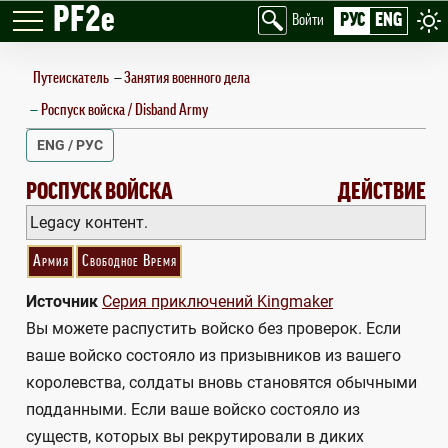
PF2e
РУС
ENG
Войти
Путеискатель
—
Занятия военного дела
Роспуск войска / Disband Army
ENG / РУС
DISBAND ARMY
РОСПУСК ВОЙСКА
ДЕЙСТВИЕ
Legacy контент.
Армия
Свободное Время
Источник
Серия приключений Kingmaker
Вы можете распустить войско без проверок. Если
ваше войско состояло из призывников из вашего
королевства, солдаты вновь становятся обычными
подданными. Если ваше войско состояло из
существ, которых вы рекрутировали в диких