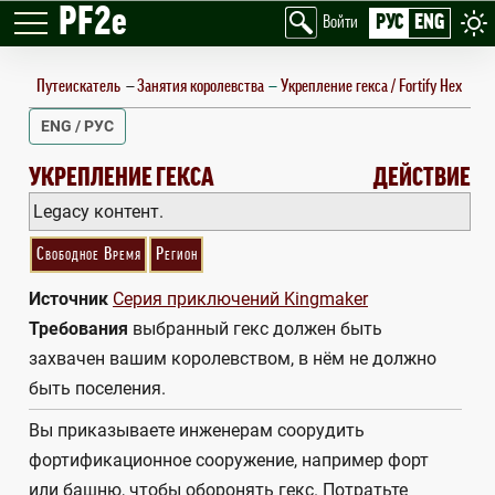
PF2e
РУС
ENG
Войти
Путеискатель
—
Занятия королевства
Укрепление гекса / Fortify Hex
ENG / РУС
FORTIFY HEX
УКРЕПЛЕНИЕ ГЕКСА
ДЕЙСТВИЕ
Legacy контент.
Свободное Время
Регион
Источник
Серия приключений Kingmaker
Требования
выбранный гекс должен быть
захвачен вашим королевством, в нём не должно
быть поселения.
Вы приказываете инженерам соорудить
фортификационное сооружение, например форт
или башню, чтобы оборонять гекс. Потратьте