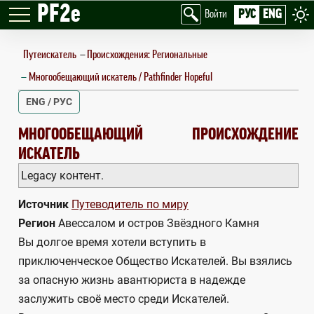
PF2e
РУС
ENG
Войти
Путеискатель
—
Происхождения: Региональные
Многообещающий искатель / Pathfinder Hopeful
ENG / РУС
PATHFINDER HOPEFUL
МНОГООБЕЩАЮЩИЙ
ПРОИСХОЖДЕНИЕ
ИСКАТЕЛЬ
Legacy контент.
Источник
Путеводитель по миру
Регион
Авессалом и остров Звёздного Камня
Вы долгое время хотели вступить в
приключенческое Общество Искателей. Вы взялись
за опасную жизнь авантюриста в надежде
заслужить своё место среди Искателей.