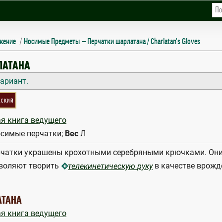
жение
Носимые Предметы
Перчатки шарлатана / Charlatan's Gloves
OVES
ЛАТАНА
ариант.
еский
я книга ведущего
симые перчатки;
Вес
Л
рчатки украшены крохотными серебряными крючками. Они
зволяют творить
в качестве врожд
телекинетическую руку
АТАНА
я книга ведущего