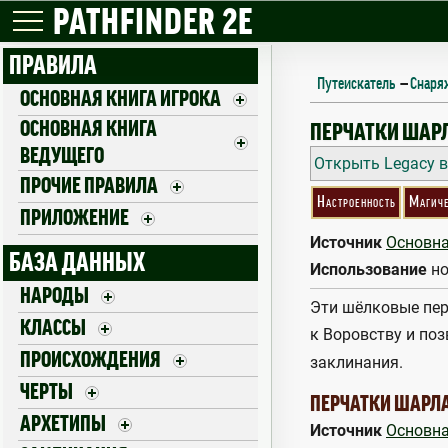
PATHFINDER 2E
ПРАВИЛА
Путеискатель
—
Снаря
ОСНОВНАЯ КНИГА ИГРОКА
ОСНОВНАЯ КНИГА
CHARLATAN'S GL
ПЕРЧАТКИ ШАР
ВЕДУЩЕГО
Открыть Legacy в
ПРОЧИЕ ПРАВИЛА
Настроенность
Магич
ПРИЛОЖЕНИЕ
Источник
Основна
БАЗА ДАННЫХ
Использование
но
НАРОДЫ
Эти шёлковые пе
КЛАССЫ
к Воровству и по
ПРОИСХОЖДЕНИЯ
заклинания.
ЧЕРТЫ
ПЕРЧАТКИ ШАРЛ
АРХЕТИПЫ
Источник
Основна