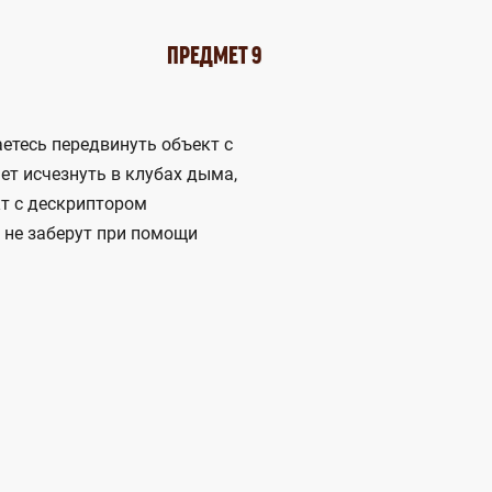
ПРЕДМЕТ 9
аетесь передвинуть объект с
ет исчезнуть в клубах дыма,
кт с дескриптором
о не заберут при помощи