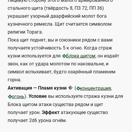
Лицевую сторону этого малого армированного
стального щита (твёрдость 8, ПЗ 72, ПП 36)
украшает узорный дварфийский молот бога
кузнечного ремесла. Щит считается символом
религии Торага.
Пока щит поднят, вы и союзники рядом с вами
получаете устойчивость 5 к огню. Когда страж
кузни используется для
, он издаёт
Блока щитом
звон, как от удара молотом по наковальне, и
символ вспыхивает, будто озарённый пламенем
горна.
4
Активация — Пламя кузни
(
,
концентрация
).
Условие
вы используете стража кузни для
огонь
Блока щитом атаки существа рядом и щит
получает урон.
Эффект
атакующее существо
получает 2d6 урона огнём.