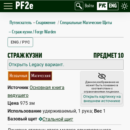
PF2e
РУС
ENG
Войти
Путеискатель
—
Снаряжение
Специальные Магические Щиты
Страж кузни / Forge Warden
ENG / РУС
FORGE WARDEN
СТРАЖ КУЗНИ
ПРЕДМЕТ 10
Открыть Legacy вариант.
Необычный
Магический
Данное изображение не
может быть показано в
Источник
Основная книга
соответствии с
ограничениями лицензии.
ведущего
Открыть картинку на
внешнем источнике
Цена
975 зм
Использование
удерживаемый, 1 рука;
Вес
1
Базовый щит
Стальной щит