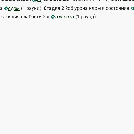
яд
на
(1 раунд);
Стадия 2
2d6 урона ядом и состояние
ядом
остояния слабость 3 и
(1 раунд)
тошнота