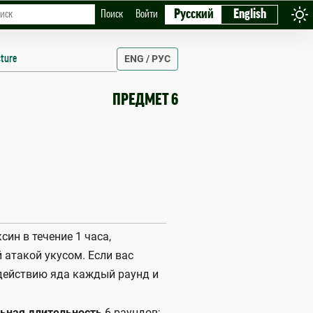
Русский
English
Поиск
Войти
ture
ENG / РУС
ПРЕДМЕТ 6
ин в течение 1 часа,
 атакой укусом. Если вас
здействию яда каждый раунд и
ьная длительность
6 раундов;