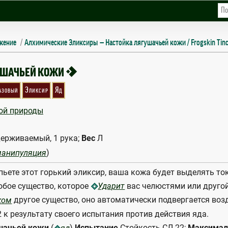
жение
Алхимические Эликсиры
Настойка лягушачьей кожи / Frogskin Tinc
URE
1
УШАЧЬЕЙ КОЖИ
азовый
Эликсир
Яд
ой природы
ерживаемый, 1 рука;
Вес
Л
)
манипуляция
ьете этот горький эликсир, ваша кожа будет выделять токс
юбое существо, которое
вас челюстями или другой
Ударит
другое существо, оно автоматически подвергается во
ком
 к результату своего испытания против действия яда.
ушачьей кожи
(
)
Испытание
Стойкость СЛ 22;
Максимал