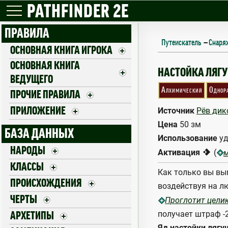
PATHFINDER 2E
ПРАВИЛА
Путеискатель
—
Снаря
ОСНОВНАЯ КНИГА ИГРОКА
ОСНОВНАЯ КНИГА
FROGSKIN TINCT
НАСТОЙКА ЛЯГ
ВЕДУЩЕГО
Алхимический
Однор
ПРОЧИЕ ПРАВИЛА
ПРИЛОЖЕНИЕ
Источник
Рёв дик
Цена
50 зм
БАЗА ДАННЫХ
Использование
уд
НАРОДЫ
1
Активация
(
КЛАССЫ
Как только вы вып
ПРОИСХОЖДЕНИЯ
воздействуя на л
ЧЕРТЫ
Проглотит цели
получает штраф -2
АРХЕТИПЫ
Яд настойки ляг