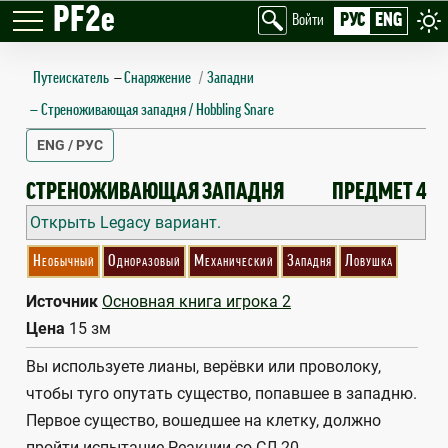
PF2e
РУС
ENG
Войти
Путеискатель
—
Снаряжение
Западни
Стреноживающая западня / Hobbling Snare
ENG / РУС
HOBBLING SNARE
СТРЕНОЖИВАЮЩАЯ ЗАПАДНЯ
ПРЕДМЕТ 4
Открыть Legacy вариант.
Необычный
Одноразовый
Механический
Западня
Ловушка
Источник
Основная книга игрока 2
Цена
15 зм
Вы используете лианы, верёвки или проволоку,
чтобы туго опутать существо, попавшее в западню.
Первое существо, вошедшее на клетку, должно
пройти испытание Реакции со СЛ 20.