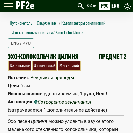
PF2e
РУС
ENG
Войти
Путеискатель
—
Снаряжение
Катализаторы заклинаний
Эхо-колокольчик цилиня / Kirin Echo Chime
ENG / РУС
KIRIN ECHO CHIME
ЭХО-КОЛОКОЛЬЧИК ЦИЛИНЯ
ПРЕДМЕТ 2
Катализатор
Одноразовый
Магический
Источник
Рёв дикой природы
Цена
5 зм
Использование
удерживаемый, 1 рука;
Вес
Л
Активация
Сотворение заклинания
(затрачивается 1 дополнительное действие)
Эхо песни
цилиня
можно уловить в звуке этого
маленького стеклянного колокольчика, который