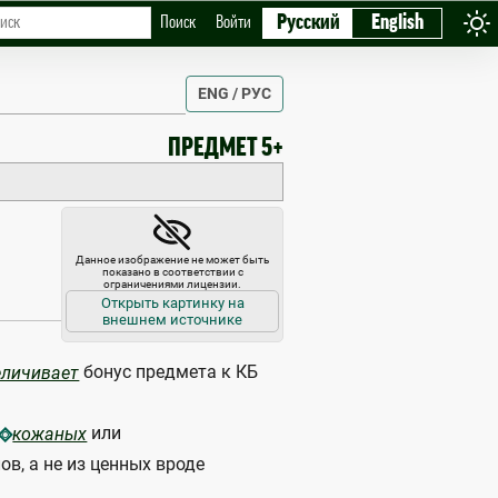
Русский
English
Поиск
Войти
ENG / РУС
ПРЕДМЕТ 5+
Данное изображение не может быть
показано в соответствии с
ограничениями лицензии.
Открыть картинку на
внешнем источнике
бонус предмета к КБ
еличивает
или
кожаных
ов, а не из ценных вроде