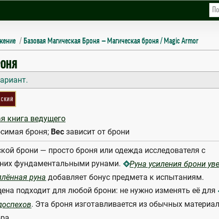
жение
Базовая Магическая Броня
Магическая броня / Magic Armor
РОНЯ
ариант.
еский
я книга ведущего
симая броня;
Вес
зависит от брони
кой брони — просто броня или одежда исследователя с
 них фундаментальными рунами.
Руна усиления брони ув
добавляет бонус предмета к испытаниям.
плённая руна
цена подходит для любой брони: не нужно изменять её для
. Эта броня изготавливается из обычных материал
доспехов
ра.