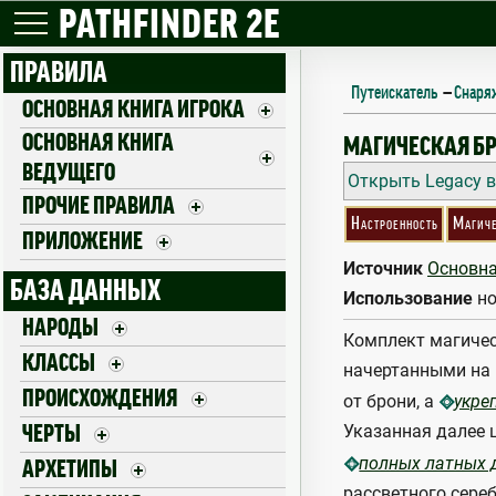
PATHFINDER 2E
ПРАВИЛА
Путеискатель
—
Снаря
ОСНОВНАЯ КНИГА ИГРОКА
ОСНОВНАЯ КНИГА
MAGIC ARMOR
МАГИЧЕСКАЯ Б
ВЕДУЩЕГО
Открыть Legacy в
ПРОЧИЕ ПРАВИЛА
Настроенность
Магич
ПРИЛОЖЕНИЕ
Источник
Основна
БАЗА ДАННЫХ
Использование
но
НАРОДЫ
Комплект магичес
КЛАССЫ
начертанными на
ПРОИСХОЖДЕНИЯ
от брони, а
укре
Указанная далее 
ЧЕРТЫ
полных латных 
АРХЕТИПЫ
рассветного сереб