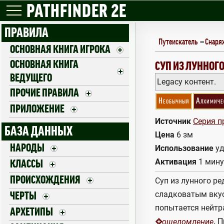
PATHFINDER 2E
ПРАВИЛА
Путеискатель
—
Снаря
ОСНОВНАЯ КНИГА ИГРОКА
ОСНОВНАЯ КНИГА
MOON RADISH S
СУП ИЗ ЛУННОГ
ВЕДУЩЕГО
Legacy контент.
ПРОЧИЕ ПРАВИЛА
Необычный
Алхимиче
ПРИЛОЖЕНИЕ
Источник
Серия п
БАЗА ДАННЫХ
Цена
6 зм
НАРОДЫ
Использование
уд
Активация
1 мину
КЛАССЫ
ПРОИСХОЖДЕНИЯ
Суп из лунного ре
сладковатым вкус
ЧЕРТЫ
попытается нейтр
АРХЕТИПЫ
. 
ошеломление