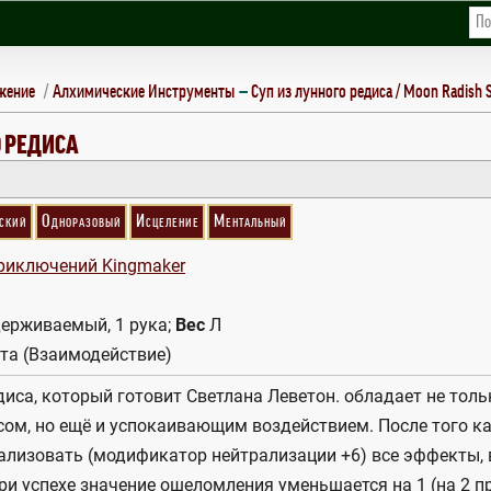
жение
Алхимические Инструменты
Суп из лунного редиса / Moon Radish 
OUP
О РЕДИСА
ский
Одноразовый
Исцеление
Ментальный
риключений Kingmaker
ерживаемый, 1 рука;
Вес
Л
та (Взаимодействие)
диса, который готовит Светлана Леветон. обладает не тол
ом, но ещё и успокаивающим воздействием. После того как
ализовать (модификатор нейтрализации +6) все эффекты,
При успехе значение ошеломления уменьшается на 1 (на 2 п