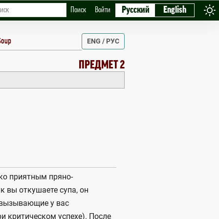
Русский
English
Поиск
Войти
Soup
ENG / РУС
ПРЕДМЕТ 2
ько приятным пряно-
 вы откушаете супа, он
 вызывающие у вас
ри критическом успехе). После