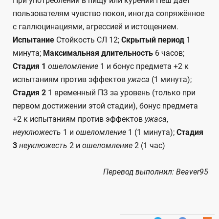
При употреблении в пищу или курении Пеш даёт
пользователям чувство покоя, иногда сопряжённое
с галлюцинациями, агрессией и истощением.
Испытание
Стойкость СЛ 12;
Скрытый период
1
минута;
Максимальная длительность
6 часов;
Стадия 1
ошеломление
1 и бонус предмета +2 к
испытаниям против эффектов
ужаса
(1 минута);
Стадия 2
1 временный ПЗ за уровень (только при
первом достижении этой стадии), бонус предмета
+2 к испытаниям против эффектов
ужаса
,
неуклюжесть
1 и
ошеломление
1 (1 минута);
Стадия
3
неуклюжесть
2 и
ошеломление
2 (1 час)
Перевод выполнил: Beaver95