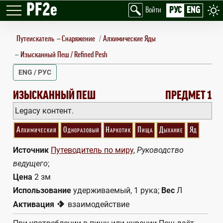
PF2e
РУС
ENG
Войти
Путеискатель
—
Снаряжение
Алхимические Яды
Изысканный Пеш / Refined Pesh
ENG / РУС
REFINED PESH
ИЗЫСКАННЫЙ ПЕШ
ПРЕДМЕТ 1
Legacy контент.
Алхимический
Одноразовый
Наркотик
Пища
Дыхание
Яд
Источник
Путеводитель по миру
,
Руководство
ведущего
;
Цена
2 зм
Использование
удерживаемый, 1 рука;
Вес
Л
1
Активация
взаимодействие