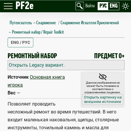
PF2e
РУС
ENG
Войти
Путеискатель
—
Снаряжение
Снаряжение Искателя Приключений
Ремонтный набор / Repair Toolkit
ENG / РУС
REPAIR TOOLKIT
РЕМОНТНЫЙ НАБОР
ПРЕДМЕТ 0+
Открыть Legacy вариант.
Источник
Основная книга
Данное изображение не
игрока
может быть показано в
соответствии с
Вес
—
ограничениями лицензии.
Открыть картинку на
внешнем источнике
Позволяет проводить
несложный ремонт во время путешествий. В него
входит маленькая наковальня, щипцы, столярные
инструменты, точильный камень и масла для