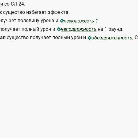
и со СЛ 24.
х
существо избегает эффекта.
лучает половину урона и
.
неуклюжесть 1
получает полный урон и
на 1 раунд.
неподвижность
вал
существо получает полный урон и
, 
обездвиженность