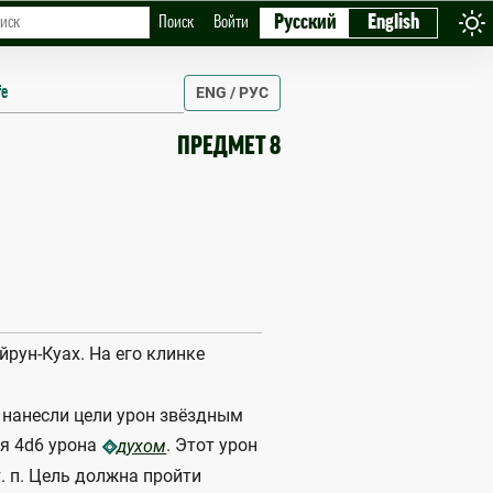
Русский
English
Поиск
Войти
fe
ENG / РУС
ПРЕДМЕТ 8
рун-Куах. На его клинке
нанесли цели урон звёздным
ся 4d6 урона
. Этот урон
духом
т. п. Цель должна пройти