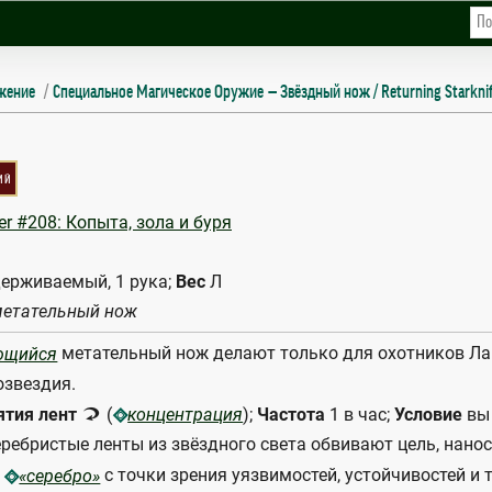
жение
Специальное Магическое Оружие
Звёздный нож / Returning Starkni
RKNIFE
ий
er #208: Копыта, зола и буря
ерживаемый, 1 рука;
Вес
Л
етательный нож
метательный нож делают только для охотников Лай
ющийся
звездия.
5
ятия лент
(
);
Частота
1 в час;
Условие
вы 
концентрация
ребристые ленты из звёздного света обвивают цель, нано
р
с точки зрения уязвимостей, устойчивостей и 
«серебро»