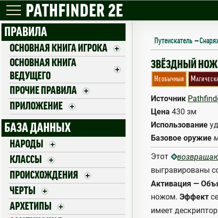
PATHFINDER 2E
ПРАВИЛА
Путеискатель
—
Снаря
ОСНОВНАЯ КНИГА ИГРОКА
ОСНОВНАЯ КНИГА
RETURNING STA
ЗВЁЗДНЫЙ НОЖ
ВЕДУЩЕГО
Необычный
Магическ
ПРОЧИЕ ПРАВИЛА
Источник
Pathfind
ПРИЛОЖЕНИЕ
Цена
430 зм
Использование
уд
БАЗА ДАННЫХ
Базовое оружие
м
НАРОДЫ
Этот
возвраща
КЛАССЫ
выгравированы со
ПРОИСХОЖДЕНИЯ
Активация — Объ
ЧЕРТЫ
ножом.
Эффект
се
АРХЕТИПЫ
имеет дескрипто