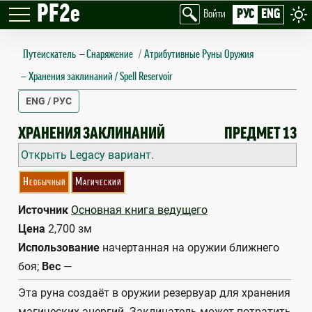
PF2e
РУС
ENG
Войти
Путеискатель
—
Снаряжение
Атрибутивные Руны Оружия
Хранения заклинаний / Spell Reservoir
ENG / РУС
SPELL RESERVOIR
ХРАНЕНИЯ ЗАКЛИНАНИЙ
ПРЕДМЕТ 13
Открыть Legacy вариант.
Необычный
Магический
Источник
Основная книга ведущего
Цена
2,700 зм
Использование
начертанная на оружии ближнего
боя;
Вес
—
Эта руна создаёт в оружии резервуар для хранения
магических энергий. Заклинатель может потратить