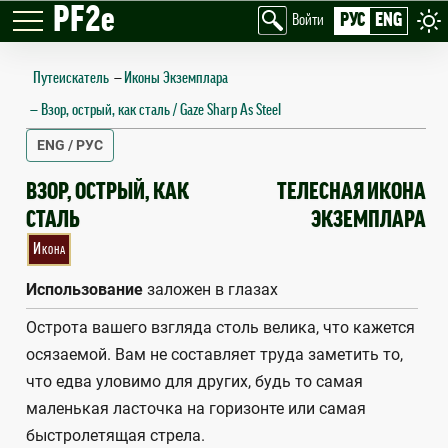
PF2e
РУС
ENG
Войти
Путеискатель
—
Иконы Экземплара
Взор, острый, как сталь / Gaze Sharp As Steel
ENG / РУС
GAZE SHARP AS STEEL
ВЗОР, ОСТРЫЙ, КАК
ТЕЛЕСНАЯ ИКОНА
СТАЛЬ
ЭКЗЕМПЛАРА
Икона
Использование
заложен в глазах
Острота вашего взгляда столь велика, что кажется
осязаемой. Вам не составляет труда заметить то,
что едва уловимо для других, будь то самая
маленькая ласточка на горизонте или самая
быстролетящая стрела.