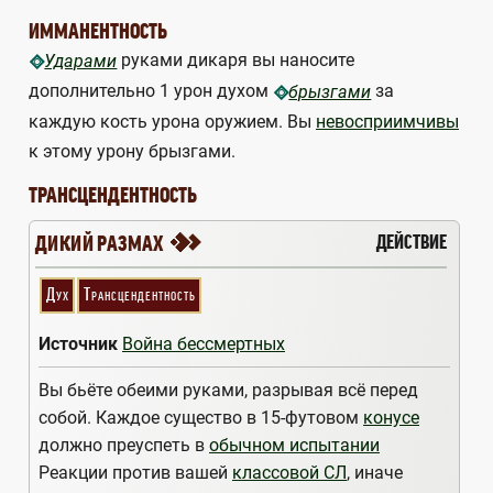
ИММАНЕНТНОСТЬ
руками дикаря вы наносите
Ударами
дополнительно 1 урон духом
за
брызгами
каждую кость урона оружием. Вы
невосприимчивы
к этому урону брызгами.
ТРАНСЦЕНДЕНТНОСТЬ
2
ДЕЙСТВИЕ
ДИКИЙ РАЗМАХ
Дух
Трансцендентность
Источник
Война бессмертных
Вы бьёте обеими руками, разрывая всё перед
собой. Каждое существо в 15-футовом
конусе
должно преуспеть в
обычном испытании
Реакции против вашей
классовой СЛ
, иначе