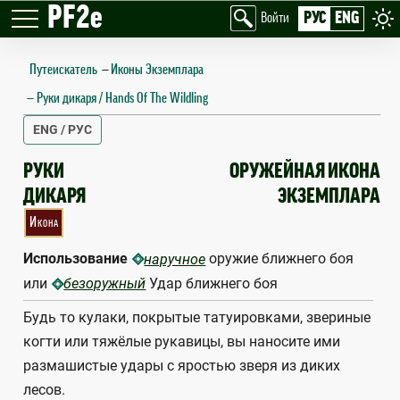
PF2e
РУС
ENG
Войти
Путеискатель
—
Иконы Экземплара
Руки дикаря / Hands Of The Wildling
ENG / РУС
HANDS OF THE WILDLING
РУКИ
ОРУЖЕЙНАЯ ИКОНА
ДИКАРЯ
ЭКЗЕМПЛАРА
Икона
Использование
оружие ближнего боя
наручное
или
Удар ближнего боя
безоружный
Будь то кулаки, покрытые татуировками, звериные
когти или тяжёлые рукавицы, вы наносите ими
размашистые удары с яростью зверя из диких
лесов.