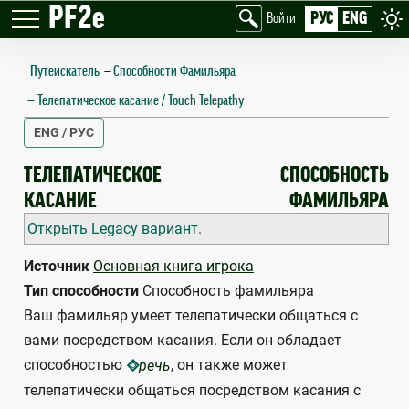
PF2e
РУС
ENG
Войти
Путеискатель
—
Способности Фамильяра
Телепатическое касание / Touch Telepathy
ENG / РУС
TOUCH TELEPATHY
ТЕЛЕПАТИЧЕСКОЕ
СПОСОБНОСТЬ
КАСАНИЕ
ФАМИЛЬЯРА
Открыть Legacy вариант.
Источник
Основная книга игрока
Тип способности
Способность фамильяра
Ваш фамильяр умеет телепатически общаться с
вами посредством касания. Если он обладает
способностью
, он также может
речь
телепатически общаться посредством касания с