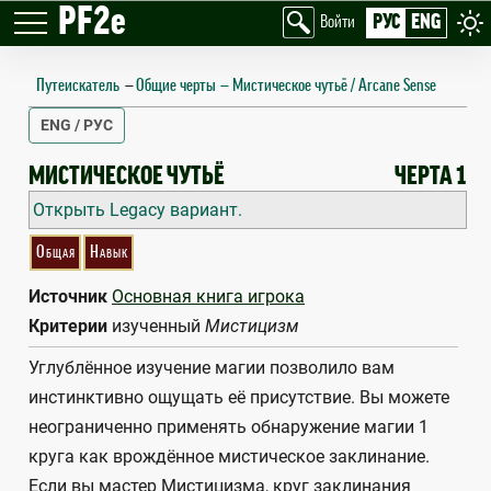
PF2e
РУС
ENG
Войти
Путеискатель
—
Общие черты
Мистическое чутьё / Arcane Sense
ENG / РУС
ARCANE SENSE
МИСТИЧЕСКОЕ ЧУТЬЁ
ЧЕРТА 1
Открыть Legacy вариант.
Общая
Навык
Источник
Основная книга игрока
Критерии
изученный
Мистицизм
Углублённое изучение магии позволило вам
инстинктивно ощущать её присутствие. Вы можете
неограниченно применять обнаружение магии 1
круга как врождённое мистическое заклинание.
Если вы мастер Мистицизма, круг заклинания