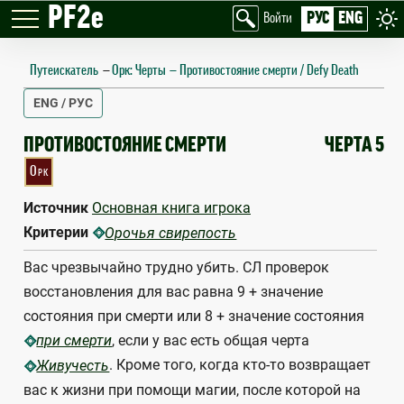
PF2e
РУС
ENG
Войти
Путеискатель
—
Орк: Черты
Противостояние смерти / Defy Death
ENG / РУС
DEFY DEATH
ПРОТИВОСТОЯНИЕ СМЕРТИ
ЧЕРТА 5
Орк
Источник
Основная книга игрока
Критерии
Орочья свирепость
Вас чрезвычайно трудно убить. СЛ проверок
восстановления для вас равна 9 + значение
состояния при смерти или 8 + значение состояния
, если у вас есть общая черта
при смерти
. Кроме того, когда кто-то возвращает
Живучесть
вас к жизни при помощи магии, после которой на