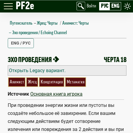
PF2e
РУС
ENG
Войти
Путеискатель
—
Жрец: Черты
Анимист: Черты
Эхо проведения / Echoing Channel
ENG / РУС
ECHOING CHANNEL
1
ЭХО ПРОВЕДЕНИЯ
ЧЕРТА 18
Открыть Legacy вариант.
Анимист
Жрец
Концентрация
Метамагия
Источник
Основная книга игрока
При проведении энергии жизни или пустоты вы
создаёте небольшое её завихрение. Если вашим
следующим действием будет сотворение
излечения или повреждения за 2 действия и вы при