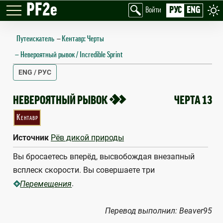
PF2e
РУС
ENG
Войти
Путеискатель
—
Кентавр: Черты
Невероятный рывок / Incredible Sprint
ENG / РУС
INCREDIBLE SPRINT
2
НЕВЕРОЯТНЫЙ РЫВОК
ЧЕРТА 13
Кентавр
Источник
Рёв дикой природы
Вы бросаетесь вперёд, высвобождая внезапный
всплеск скорости. Вы совершаете три
.
Перемещения
Перевод выполнил: Beaver95