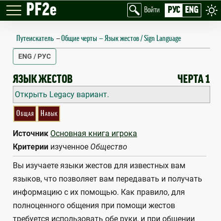
PF2e
РУС
ENG
Войти
Путеискатель
—
Общие черты
Язык жестов / Sign Language
ENG / РУС
SIGN LANGUAGE
ЯЗЫК ЖЕСТОВ
ЧЕРТА 1
Открыть Legacy вариант.
Общая
Навык
Источник
Основная книга игрока
Критерии
изученное
Общество
Вы изучаете языки жестов для известных вам
языков, что позволяет вам передавать и получать
информацию с их помощью. Как правило, для
полноценного общения при помощи жестов
требуется использовать обе руки, и при общении