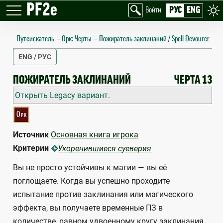
PF2e
РУС
ENG
Войти
Путеискатель
—
Орк: Черты
Пожиратель заклинаний / Spell Devourer
ENG / РУС
SPELL DEVOURER
ПОЖИРАТЕЛЬ ЗАКЛИНАНИЙ
ЧЕРТА 13
Открыть Legacy вариант.
Орк
Источник
Основная книга игрока
Критерии
Укоренившиеся суеверия
Вы не просто устойчивы к магии — вы её
поглощаете. Когда вы успешно проходите
испытание против заклинания или магического
эффекта, вы получаете временные ПЗ в
количестве, равном удвоенному кругу заклинания