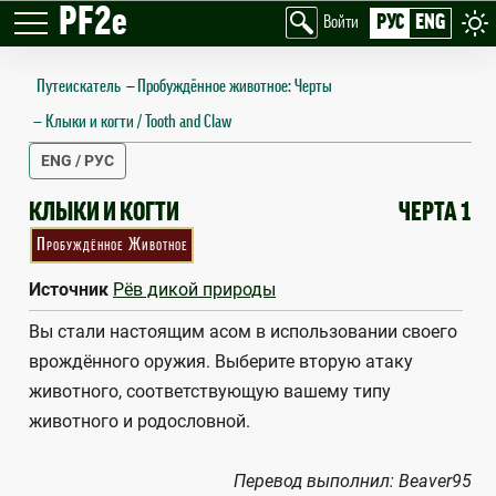
PF2e
РУС
ENG
Войти
Путеискатель
—
Пробуждённое животное: Черты
Клыки и когти / Tooth and Claw
ENG / РУС
TOOTH AND CLAW
КЛЫКИ И КОГТИ
ЧЕРТА 1
Пробуждённое Животное
Источник
Рёв дикой природы
Вы стали настоящим асом в использовании своего
врождённого оружия. Выберите вторую атаку
животного, соответствующую вашему типу
животного и родословной.
Перевод выполнил: Beaver95