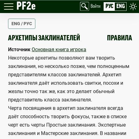
PF2e
РУС
ENG
Войти
ENG / РУС
SPELLCASTING ARCHETYPES
АРХЕТИПЫ ЗАКЛИНАТЕЛЕЙ
ПРАВИЛА
Источник
Основная книга игрока
Некоторые архетипы позволяют вам творить
заклинания, но несколько позже, чем полноценным
представителям классов заклинателей. Архетип
заклинателя даёт использовать свитки, посохи и
жезлы точно так же, как это делает обычный
представитель класса заклинателя.
Черта посвящения в архетип заклинателя всегда
даёт способность творить фокусы, также в списке
черт есть черты Простые заклинания. Экспертные
заклинания и Мастерские заклинания. В названии