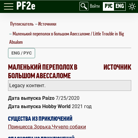
PF2e
РУС
ENG
Войти
Путеискатель
—
Источники
Маленький переполох в большом Авессаломе / Little Trouble in Big
Absalom
ENG / РУС
LITTLE TROUBLE IN BIG ABSALOM
МАЛЕНЬКИЙ ПЕРЕПОЛОХ В
ИСТОЧНИК
БОЛЬШОМ АВЕССАЛОМЕ
Legacy контент.
Дата выпуска Paizo
7/25/2020
Дата выпуска Hobby World
2021 год
СУЩЕСТВА ИЗ ПРИКЛЮЧЕНИЙ
Принцесса Зорька
,
Чучело собаки