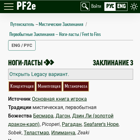
PF2e
РУС
ENG
Войти
Путеискатель
—
Мистические Заклинания
Первобытные Заклинания
Ноги-ласты / Feet to Fins
ENG / РУС
FEET TO FINS
2
НОГИ-ЛАСТЫ
ЗАКЛИНАНИЕ 3
Открыть Legacy вариант.
Концентрация
Манипуляция
Метаморфоза
Источник
Основная книга игрока
Традиции
мистическая, первобытная
Божества
Бесмара
,
Дагон
,
Дзин Ли (золотой
дракон-карп)
,
Picoperi
,
Рагадан
,
Seafarer's Hope
,
Sobek
,
Теластмар
,
Илиманча
,
Zeaki