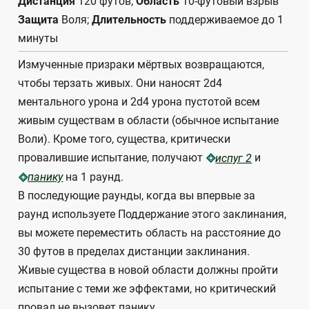
Дистанция
120 футов;
Область
10-футовый взрыв
Защита
Воля;
Длительность
поддерживаемое до 1
минуты
Измученные призраки мёртвых возвращаются,
чтобы терзать живых. Они наносят 2d4
ментального урона и 2d4 урона пустотой всем
живым существам в области (обычное испытание
Воли). Кроме того, существа, критически
провалившие испытание, получают
и
испуг 2
на 1 раунд.
панику
В последующие раунды, когда вы впервые за
раунд используете Поддержание этого заклинания,
вы можете переместить область на расстояние до
30 футов в пределах дистанции заклинания.
Живые существа в новой области должны пройти
испытание с теми же эффектами, но критический
провал не вызовет панику.