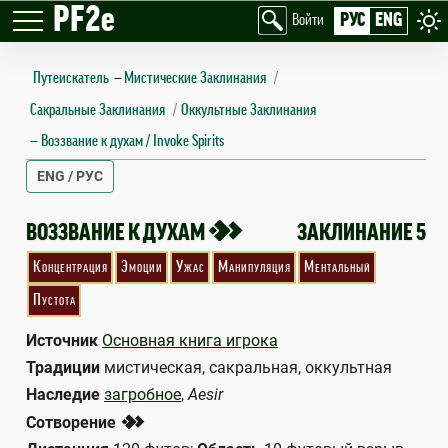
PF2e
РУС
ENG
Войти
Путеискатель
—
Мистические Заклинания
Сакральные Заклинания
Оккультные Заклинания
Воззвание к духам / Invoke Spirits
ENG / РУС
INVOKE SPIRITS
2
ВОЗЗВАНИЕ К ДУХАМ
ЗАКЛИНАНИЕ 5
Концентрация
Эмоции
Ужас
Манипуляция
Ментальный
Пустота
Источник
Основная книга игрока
Традиции
мистическая, сакральная, оккультная
Наследие
загробное
,
Aesir
2
Сотворение