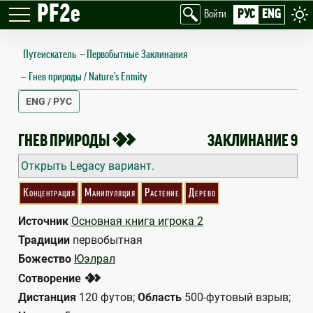
PF2e
РУС
ENG
Войти
Путеискатель
—
Первобытные Заклинания
Гнев природы / Nature’s Enmity
ENG / РУС
NATURE’S ENMITY
2
ГНЕВ ПРИРОДЫ
ЗАКЛИНАНИЕ 9
Открыть Legacy вариант.
Концентрация
Манипуляция
Растение
Дерево
Источник
Основная книга игрока 2
Традиции
первобытная
Божество
Юэлрал
2
Сотворение
Дистанция
120 футов;
Область
500-футовый взрыв;