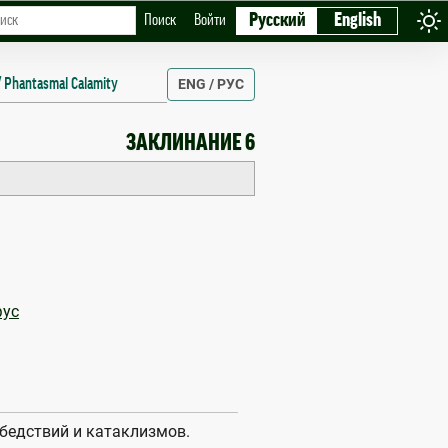
Русский
English
Поиск
Войти
Phantasmal Calamity
ENG / РУС
ЗАКЛИНАНИЕ 6
фус
бедствий и катаклизмов.