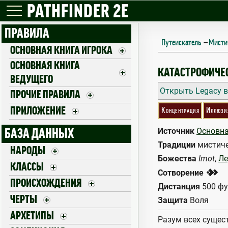
PATHFINDER 2E
ПРАВИЛА
Путеискатель
—
Мисти
ОСНОВНАЯ КНИГА ИГРОКА
ОСНОВНАЯ КНИГА
PHANTASMAL CA
КАТАСТРОФИЧЕ
ВЕДУЩЕГО
Открыть Legacy в
ПРОЧИЕ ПРАВИЛА
ПРИЛОЖЕНИЕ
Концентрация
Иллюзи
Источник
Основна
БАЗА ДАННЫХ
Традиции
мистиче
НАРОДЫ
Божества
Imot
,
Ле
КЛАССЫ
2
Сотворение
ПРОИСХОЖДЕНИЯ
Дистанция
500 фу
ЧЕРТЫ
Защита
Воля
АРХЕТИПЫ
Разум всех сущес