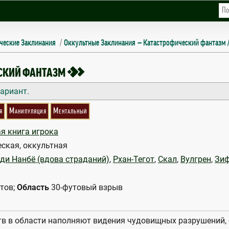
ческие Заклинания
Оккультные Заклинания
Катастрофический фантазм / 
LAMITY
2
СКИЙ ФАНТАЗМ
ариант.
я
Манипуляция
Ментальный
я книга игрока
ская, оккультная
ди Нанбё (вдова страданий)
,
Рхан-Тегот
,
Скал
,
Вулгрен
,
Зи
тов;
Область
30-футовый взрыв
тв в области наполняют видения чудовищных разрушений, 