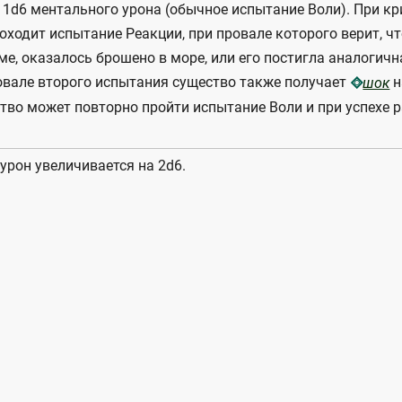
11d6 ментального урона (обычное испытание Воли). При к
оходит испытание Реакции, при провале которого верит, чт
ме, оказалось брошено в море, или его постигла аналогич
овале второго испытания существо также получает
н
шок
ство может повторно пройти испытание Воли и при успехе 
урон увеличивается на 2d6.