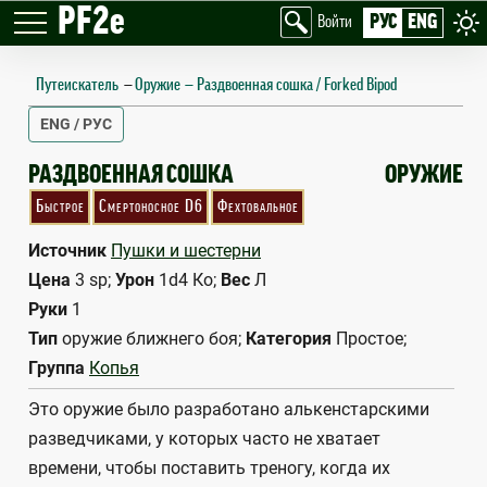
PF2e
РУС
ENG
Войти
Путеискатель
—
Оружие
Раздвоенная сошка / Forked Bipod
ENG / РУС
FORKED BIPOD
РАЗДВОЕННАЯ СОШКА
ОРУЖИЕ
Быстрое
Смертоносное D6
Фехтовальное
Источник
Пушки и шестерни
Цена
3 sp;
Урон
1d4 Ко;
Вес
Л
Руки
1
Тип
оружие ближнего боя;
Категория
Простое;
Группа
Копья
Это оружие было разработано алькенстарскими
разведчиками, у которых часто не хватает
времени, чтобы поставить треногу, когда их