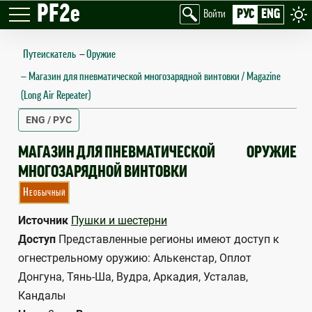
PF2e
РУС
ENG
Войти
Путеискатель
—
Оружие
Магазин для пневматической многозарядной винтовки / Magazine
(Long Air Repeater)
ENG / РУС
MAGAZINE (LONG AIR REPEATER)
МАГАЗИН ДЛЯ ПНЕВМАТИЧЕСКОЙ
ОРУЖИЕ
МНОГОЗАРЯДНОЙ ВИНТОВКИ
Необычный
Источник
Пушки и шестерни
Доступ
Представленные регионы имеют доступ к
огнестрельному оружию: Алькенстар, Оплот
Донгуна, Тянь-Ша, Вудра, Аркадия, Усталав,
Кандалы