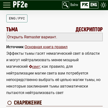
PF2e
РУС
ENG
Войти
ENG / РУС
DARKNESS
ТЬМА
ДЕСКРИПТОР
Открыть Remaster вариант.
Источник
Основная книга правил
Эффекты тьмы гасят немагический свет в области
и могут нейтрализовать менее мощный
магический
; как правило, для
свет
нейтрализации магии света вам потребуется
непосредственно выбрать её целью магии тьмы, но
некоторые заклинания тьмы автоматически
пытаются нейтрализовать свет
СНАРЯЖЕНИЕ