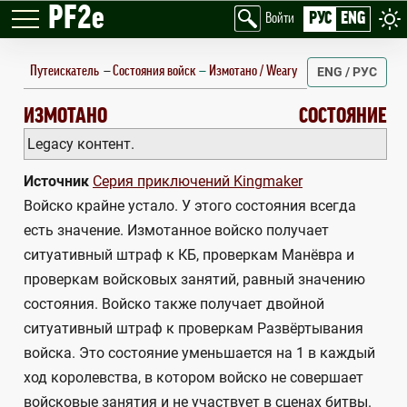
PF2e
РУС
ENG
Войти
Путеискатель
—
Состояния войск
Измотано / Weary
ENG / РУС
WEARY
ИЗМОТАНО
СОСТОЯНИЕ
Legacy контент.
Источник
Серия приключений Kingmaker
Войско крайне устало. У этого состояния всегда
есть значение. Измотанное войско получает
ситуативный штраф к КБ, проверкам Манёвра и
проверкам войсковых занятий, равный значению
состояния. Войско также получает двойной
ситуативный штраф к проверкам Развёртывания
войска. Это состояние уменьшается на 1 в каждый
ход королевства, в котором войско не совершает
войсковые занятия и не участвует в сценах битвы.