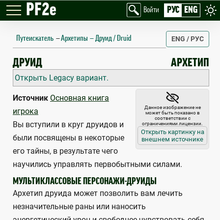
PF2e
РУС
ENG
Войти
Путеискатель
—
Архетипы
Друид / Druid
ENG / РУС
DRUID
ДРУИД
АРХЕТИП
Открыть Legacy вариант.
Источник
Основная книга
Данное изображение не
игрока
может быть показано в
соответствии с
Вы вступили в круг друидов и
ограничениями лицензии.
Открыть картинку на
были посвящены в некоторые
внешнем источнике
его тайны, в результате чего
научились управлять первобытными силами.
МУЛЬТИКЛАССОВЫЕ ПЕРСОНАЖИ-ДРУИДЫ
Архетип друида может позволить вам лечить
незначительные раны или наносить
энергетический урон и свободнее чувствовать себя