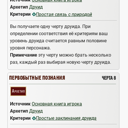
Архетип
Друид
Критерии
Простая связь с природой
Вы получаете одну черту друида. При
определении соответствия её критериям ваш
уровень друида считается равным половине
уровня персонажа.
Примечание
эту черту можно брать несколько
раз, каждый раз выбирая новую черту друида.
ПЕРВОБЫТНЫЕ ПОЗНАНИЯ
ЧЕРТА 8
Архетип
Источник
Основная книга игрока
Архетип
Друид
Критерии
Простые заклинания друида