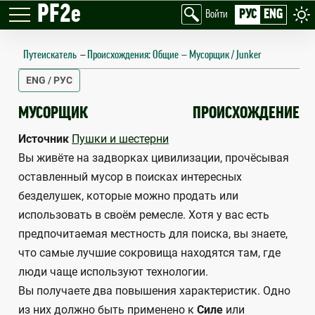
PF2e
РУС
ENG
Войти
Путеискатель
—
Происхождения: Общие
Мусорщик / Junker
ENG / РУС
JUNKER
МУСОРЩИК
ПРОИСХОЖДЕНИЕ
Источник
Пушки и шестерни
Вы живёте на задворках цивилизации, прочёсывая
оставленный мусор в поисках интересных
безделушек, которые можно продать или
использовать в своём ремесле. Хотя у вас есть
предпочитаемая местность для поиска, вы знаете,
что самые лучшие сокровища находятся там, где
люди чаще используют технологии.
Вы получаете два повышения характеристик. Одно
из них должно быть применено к
Силе
или