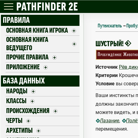
PATHFINDER 2E
ПРАВИЛА
Путеискатель
—
Пробу
ОСНОВНАЯ КНИГА ИГРОКА
ОСНОВНАЯ КНИГА
SCURRY!
4
ШУСТРЫЙ!
ВЕДУЩЕГО
Пробуждённое Животно
ПРОЧИЕ ПРАВИЛА
ПРИЛОЖЕНИЕ
Источник
Рёв дик
Критерии
Крошеч
БАЗА ДАННЫХ
Условие
вы совер
НАРОДЫ
Ваши инстинкты п
КЛАССЫ
должны закончить 
ПРОИСХОЖДЕНИЯ
можете видеть, и
ЧЕРТЫ
,
Лазание
Полё
перемещения.
АРХЕТИПЫ