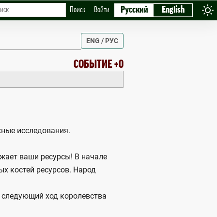
Русский
English
Поиск
Войти
ENG / РУС
СОБЫТИЕ +0
жные исследования.
жает ваши ресурсы! В начале
ых костей ресурсов. Народ
В следующий ход королевства