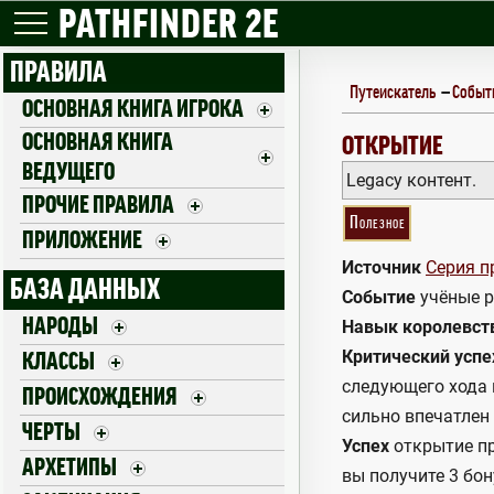
PATHFINDER 2E
ПРАВИЛА
Путеискатель
—
Событ
ОСНОВНАЯ КНИГА ИГРОКА
ОСНОВНАЯ КНИГА
DISCOVERY
ОТКРЫТИЕ
ВЕДУЩЕГО
Legacy контент.
ПРОЧИЕ ПРАВИЛА
Полезное
ПРИЛОЖЕНИЕ
Источник
Серия п
БАЗА ДАННЫХ
Событие
учёные р
НАРОДЫ
Навык королевст
Критический успе
КЛАССЫ
следующего хода к
ПРОИСХОЖДЕНИЯ
сильно впечатлен 
ЧЕРТЫ
Успех
открытие пр
АРХЕТИПЫ
вы получите 3 бон