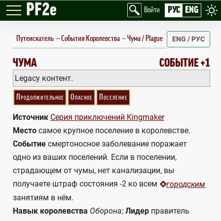
PF2e
РУС
ENG
Войти
Путеискатель
—
События Королевства
Чума / Plague
ENG / РУС
PLAGUE
ЧУМА
СОБЫТИЕ +1
Legacy контент.
Продолжительное
Опасное
Поселение
Источник
Серия приключений Kingmaker
Место
самое крупное поселение в королевстве.
Событие
смертоносное заболевание поражает
одно из ваших поселений. Если в поселении,
страдающем от чумы, нет канализации, вы
получаете штраф состояния -2 ко всем
городским
занятиям в нём.
Навык королевства
Оборона
;
Лидер
правитель