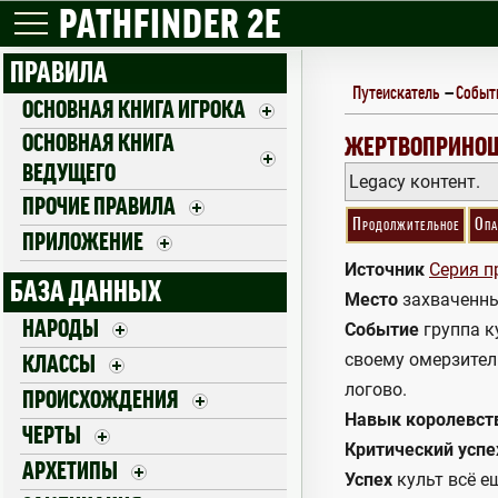
PATHFINDER 2E
ПРАВИЛА
Путеискатель
—
Событ
ОСНОВНАЯ КНИГА ИГРОКА
ОСНОВНАЯ КНИГА
SACRIFICES
ЖЕРТВОПРИНО
ВЕДУЩЕГО
Legacy контент.
ПРОЧИЕ ПРАВИЛА
Продолжительное
Опа
ПРИЛОЖЕНИЕ
Источник
Серия п
БАЗА ДАННЫХ
Место
захваченный
НАРОДЫ
Событие
группа к
своему омерзитель
КЛАССЫ
логово.
ПРОИСХОЖДЕНИЯ
Навык королевст
ЧЕРТЫ
Критический успе
АРХЕТИПЫ
Успех
культ всё ещ