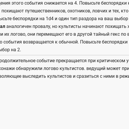
ения этого события снижается на 4. Повысьте беспорядки н
похищают путешественников, охотников, ловчих и тех, кт
сьте беспорядки на 1d4 и один тип раздора на ваш выбор 
вал
аналогичен провалу, но культисты начинают похищать 
и их логово, они перемещают его в другой тайный гекс по
о события возвращается к обычной. Повысьте беспорядки н
бор на 2.
родолжительное событие прекращается при критическом у
рсонажи обнаружили логово культистов. ведущий может пр
воляющее выследить культистов и сразиться с ними в реж