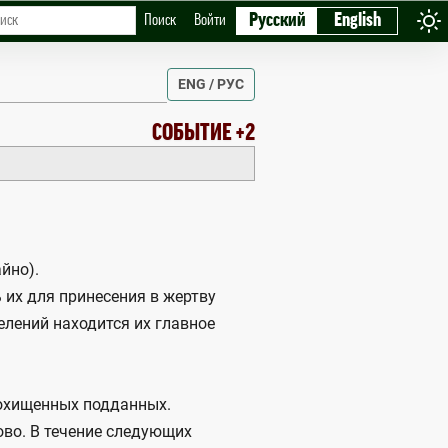
Русский
English
Поиск
Войти
ENG / РУС
СОБЫТИЕ +2
йно).
 их для принесения в жертву
елений находится их главное
похищенных подданных.
гово. В течение следующих