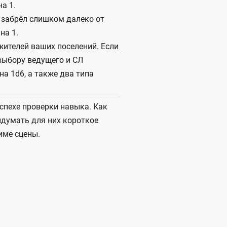
а 1.
о забрёл слишком далеко от
на 1.
жителей ваших поселений. Если
 выбору ведущего и СЛ
а 1d6, а также два типа
спехе проверки навыка. Как
идумать для них короткое
име сцены.