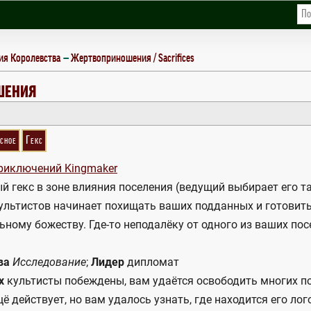
ия Королевства
Жертвоприношения / Sacrifices
ШЕНИЯ
сное
Гекс
риключений Kingmaker
 гекс в зоне влияния поселения (ведущий выбирает его та
ультистов начинает похищать ваших подданных и готовить
ному божеству. Где-то неподалёку от одного из ваших пос
ва
Исследование
;
Лидер
дипломат
х
культисты побеждены, вам удаётся освободить многих 
ё действует, но вам удалось узнать, где находится его ло