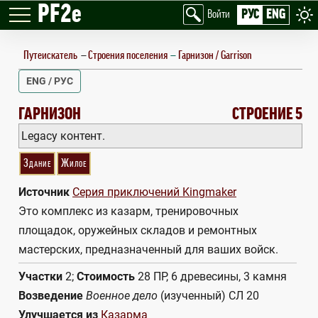
PF2e
РУС
ENG
Войти
Путеискатель
—
Строения поселения
Гарнизон / Garrison
ENG / РУС
GARRISON
ГАРНИЗОН
СТРОЕНИЕ 5
Legacy контент.
Здание
Жилое
Источник
Серия приключений Kingmaker
Это комплекс из казарм, тренировочных
площадок, оружейных складов и ремонтных
мастерских, предназначенный для ваших войск.
Участки
2;
Стоимость
28 ПР, 6 древесины, 3 камня
Возведение
Военное дело
(изученный) СЛ 20
Улучшается из
Казарма