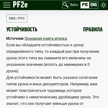
PF2e
РУС
ENG
Войти
ENG / РУС
RESISTANCE
УСТОЙЧИВОСТЬ
ПРАВИЛА
Источник
Основная книга игрока
Если вы обладаете устойчивостью к урону
определённого типа, то каждый раз при получении
урона этого типа вы снижаете его величину на
указанное значение (вплоть до минимума в 0
урона).
Для устойчивости может быть указано сочетание
типов урона и иных дескрипторов. Например, вам
может повстречаться чудовище, которое
устойчиво к немагическому дробящему урону. Это
значит, что оно получает меньше урона от