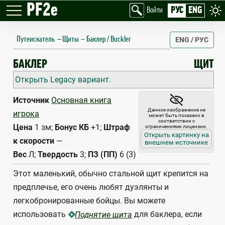
PF2e
РУС
ENG
Войти
Путеискатель
—
Щиты
Баклер / Buckler
ENG / РУС
BUCKLER
БАКЛЕР
ЩИТ
Открыть Legacy вариант.
Источник
Основная книга
Данное изображение не
игрока
может быть показано в
соответствии с
Цена
1 зм;
Бонус КБ
+1;
Штраф
ограничениями лицензии.
Открыть картинку на
к скорости
—
внешнем источнике
Вес
Л;
Твердость
3;
ПЗ (ПП)
6 (3)
Этот маленький, обычно стальной щит крепится на
предплечье, его очень любят дуэлянты и
легкобронированные бойцы. Вы можете
использовать
для баклера, если
Поднятие щита