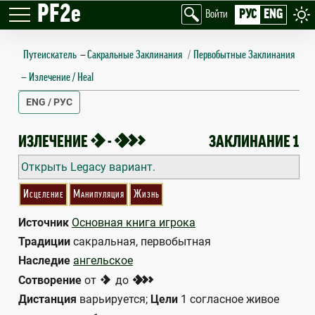
PF2e
РУС
ENG
Войти
Путеискатель
—
Сакральные Заклинания
Первобытные Заклинания
Излечение / Heal
ENG / РУС
HEAL
1
3
ИЗЛЕЧЕНИЕ
-
ЗАКЛИНАНИЕ 1
Открыть Legacy вариант.
Исцеление
Манипуляция
Жизнь
Источник
Основная книга игрока
Традиции
сакральная, первобытная
Наследие
ангельское
1
3
Сотворение
от
до
Дистанция
варьируется;
Цели
1 согласное живое