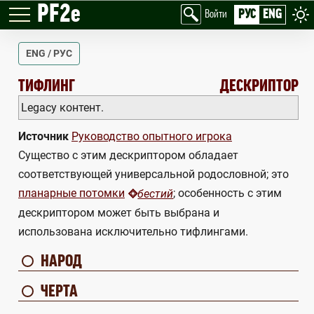
PF2e
РУС
ENG
Войти
ENG / РУС
TIEFLING
ТИФЛИНГ
ДЕСКРИПТОР
Legacy контент.
Источник
Руководство опытного игрока
Существо с этим дескриптором обладает
соответствующей универсальной родословной; это
планарные потомки
; особенность с этим
бестий
дескриптором может быть выбрана и
использована исключительно тифлингами.
НАРОД
ЧЕРТА