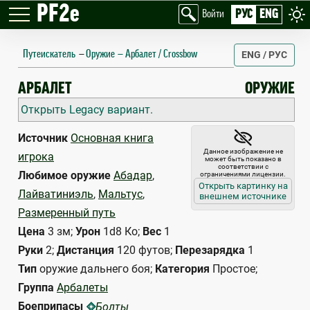
PF2e
РУС
ENG
Войти
Путеискатель
—
Оружие
Арбалет / Crossbow
ENG / РУС
CROSSBOW
АРБАЛЕТ
ОРУЖИЕ
Открыть Legacy вариант.
Источник
Основная книга
Данное изображение не
игрока
может быть показано в
соответствии с
Любимое оружие
Абадар
,
ограничениями лицензии.
Открыть картинку на
Лайватиниэль
,
Мальтус
,
внешнем источнике
Размеренный путь
Цена
3 зм;
Урон
1d8 Ко;
Вес
1
Руки
2;
Дистанция
120 футов;
Перезарядка
1
Тип
оружие дальнего боя;
Категория
Простое;
Группа
Арбалеты
Боеприпасы
Болты