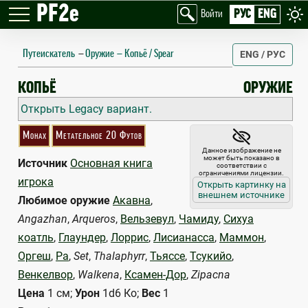
PF2e
РУС
ENG
Войти
Путеискатель
—
Оружие
Копьё / Spear
ENG / РУС
SPEAR
КОПЬЁ
ОРУЖИЕ
Открыть Legacy вариант.
Монах
Метательное 20 Футов
Данное изображение не
может быть показано в
Источник
Основная книга
соответствии с
ограничениями лицензии.
игрока
Открыть картинку на
внешнем источнике
Любимое оружие
Акавна
,
Angazhan
,
Arqueros
,
Вельзевул
,
Чамиду
,
Сихуа
коатль
,
Глаундер
,
Лоррис
,
Лисианасса
,
Маммон
,
Оргеш
,
Ра
,
Set
,
Thalaphyrr
,
Тьяссе
,
Тсукийо
,
Венкелвор
,
Walkena
,
Ксамен-Дор
,
Zipacna
Цена
1 см;
Урон
1d6 Ко;
Вес
1