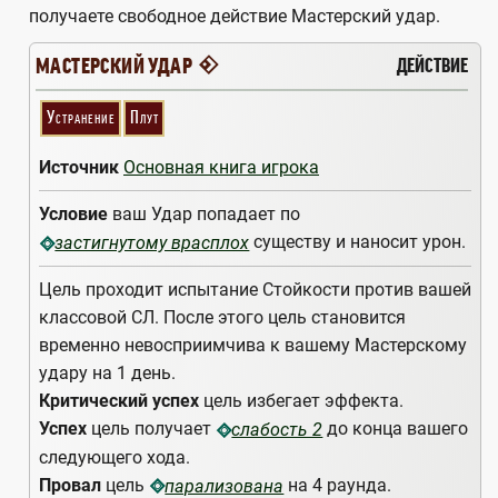
получаете свободное действие Мастерский удар.
4
ДЕЙСТВИЕ
МАСТЕРСКИЙ УДАР
Устранение
Плут
Источник
Основная книга игрока
Условие
ваш Удар попадает по
существу и наносит урон.
застигнутому врасплох
Цель проходит испытание Стойкости против вашей
классовой СЛ. После этого цель становится
временно невосприимчива к вашему Мастерскому
удару на 1 день.
Критический успех
цель избегает эффекта.
Успех
цель получает
до конца вашего
слабость 2
следующего хода.
Провал
цель
на 4 раунда.
парализована