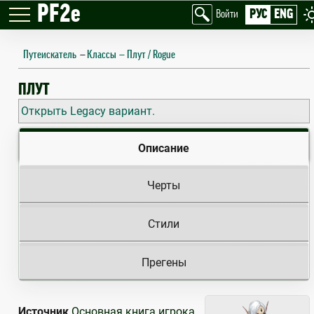
PF2e
РУС
ENG
Войти
Путеискатель
—
Классы
Плут / Rogue
ROGUE
ПЛУТ
Открыть Legacy вариант.
Описание
Черты
Стили
Прегены
Источник
Основная книга игрока