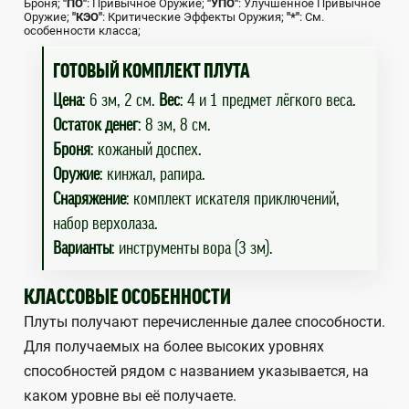
Броня;
"ПО"
: Привычное Оружие;
"УПО"
: Улучшенное Привычное
Оружие;
"КЭО"
: Критические Эффекты Оружия;
"*"
: См.
особенности класса;
ГОТОВЫЙ КОМПЛЕКТ ПЛУТА
Цена
: 6 зм, 2 см.
Вес
: 4 и 1 предмет лёгкого веса.
Остаток денег
: 8 зм, 8 см.
Броня
: кожаный доспех.
Оружие
: кинжал, рапира.
Снаряжение
: комплект искателя приключений,
набор верхолаза.
Варианты
: инструменты вора (3 зм).
КЛАССОВЫЕ ОСОБЕННОСТИ
Плуты получают перечисленные далее способности.
Для получаемых на более высоких уровнях
способностей рядом с названием указывается, на
каком уровне вы её получаете.