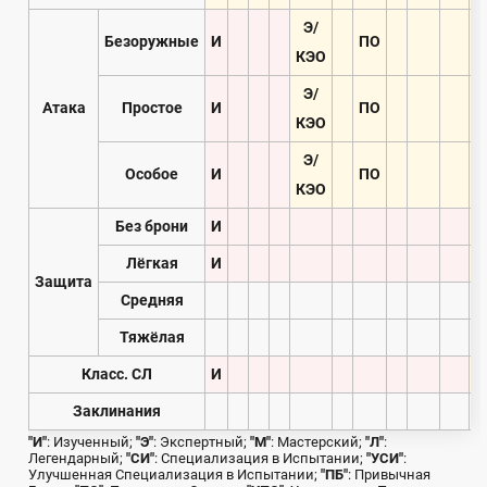
Э/
Безоружные
И
ПО
КЭО
Э/
Атака
Простое
И
ПО
КЭО
Э/
Особое
И
ПО
КЭО
Без брони
И
Лёгкая
И
Защита
Средняя
Тяжёлая
Класс. СЛ
И
Заклинания
"И"
: Изученный;
"Э"
: Экспертный;
"М"
: Мастерский;
"Л"
:
Легендарный;
"СИ"
: Специализация в Испытании;
"УСИ"
:
Улучшенная Специализация в Испытании;
"ПБ"
: Привычная