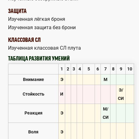
ЗАЩИТА
Изученная лёгкая броня
Изученная защита без брони
КЛАССОВАЯ СЛ
Изученная классовая СЛ плута
ТАБЛИЦА РАЗВИТИЯ УМЕНИЙ
1
2
3
4
5
6
7
8
9
10
1
Внимание
Э
М
Э/
Стойкость
И
СИ
М/
Реакция
Э
СИ
Воля
Э