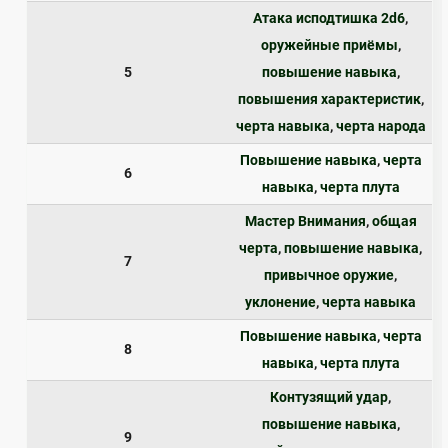
Атака исподтишка 2d6
,
оружейные приёмы
,
5
повышение навыка
,
повышения характеристик
,
черта навыка
,
черта народа
Повышение навыка
,
черта
6
навыка
,
черта плута
Мастер Внимания
,
общая
черта
,
повышение навыка
,
7
привычное оружие
,
уклонение
,
черта навыка
Повышение навыка
,
черта
8
навыка
,
черта плута
Контузящий удар
,
повышение навыка
,
9