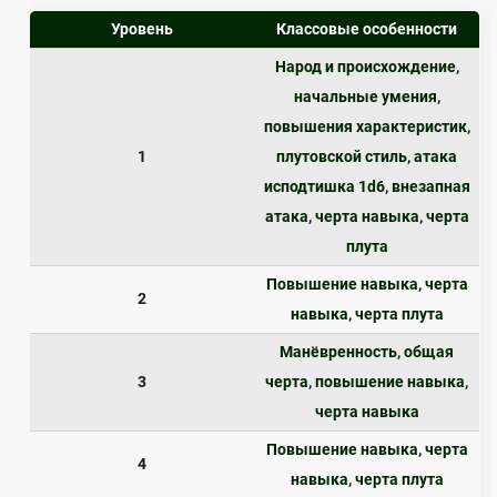
Уровень
Классовые особенности
Народ и происхождение
,
начальные умения
,
повышения характеристик
,
1
плутовской стиль
,
атака
исподтишка 1d6
,
внезапная
атака
,
черта навыка
,
черта
плута
Повышение навыка
,
черта
2
навыка
,
черта плута
Манёвренность
,
общая
3
черта
,
повышение навыка
,
черта навыка
Повышение навыка
,
черта
4
навыка
,
черта плута