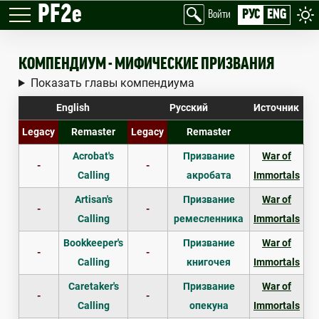
PF2e
РУС
ENG
Войти
КОМПЕНДИУМ - МИФИЧЕСКИЕ ПРИЗВАНИЯ
Показать главы компендиума
English
Русский
Источник
Legacy
Remaster
Legacy
Remaster
Acrobat's
Призвание
War of
-
-
Calling
акробата
Immortals
Artisan's
Призвание
War of
-
-
Calling
ремесленника
Immortals
Bookkeeper's
Призвание
War of
-
-
Calling
книгочея
Immortals
Caretaker's
Призвание
War of
-
-
Calling
опекуна
Immortals