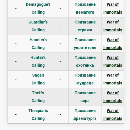
Demagogue's
Призвание
War of
-
-
Calling
демагога
Immortals
Guardian's
Призвание
War of
-
-
Calling
стража
Immortals
Handler's
Призвание
War of
-
-
Calling
укротителя
Immortals
Hunter's
Призвание
War of
-
-
Calling
охотника
Immortals
Sage's
Призвание
War of
-
-
Calling
мудреца
Immortals
Theif's
Призвание
War of
-
-
Calling
вора
Immortals
Thespian's
Призвание
War of
-
-
Calling
драматурга
Immortals